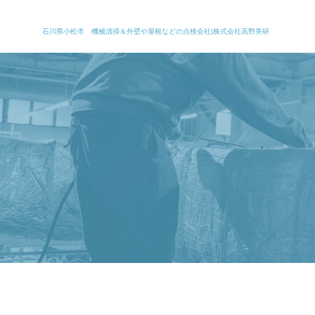
石川県小松市 機械清掃＆外壁や屋根などの点検会社|株式会社高野美研